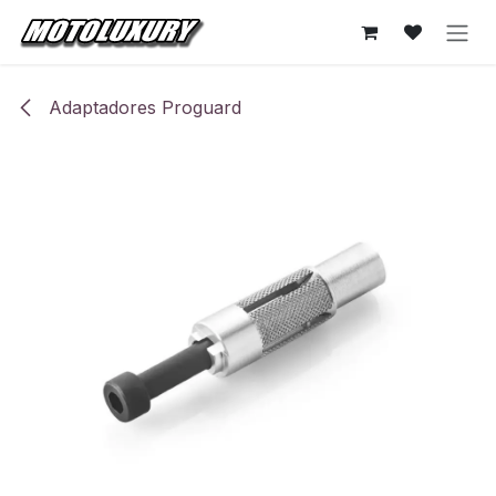
Ir al contenido
Adaptadores Proguard