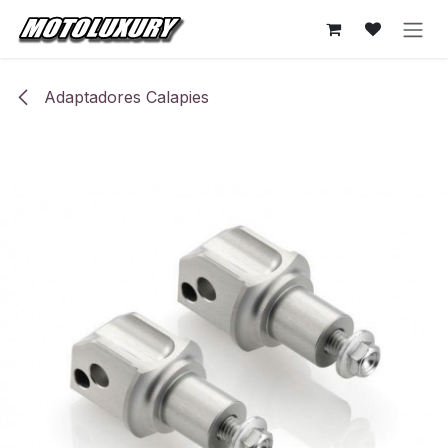
Ir al contenido
Adaptadores Calapies