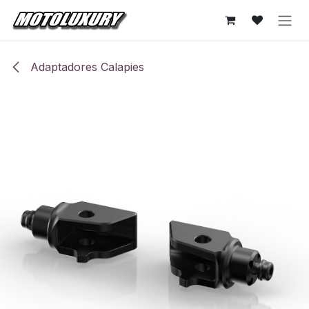
Ir al contenido
Adaptadores Calapies