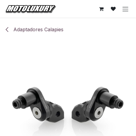
Ir al contenido
Adaptadores Calapies