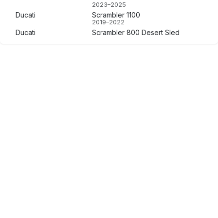
2023–2025
Ducati
Scrambler 1100
2019–2022
Ducati
Scrambler 800 Desert Sled
2017–2022
Ducati
Scrambler 800 Full Throttle
2022–2024
Ducati
Scrambler Icon
2015–2022
Moto Touring
5 modelos