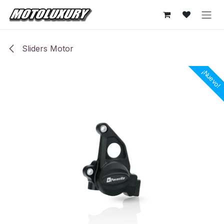
Ir al contenido
Sliders Motor
¡Nuevo!