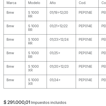
Marca
Modelo
Año
Cod.
Co
Bmw
S 1000
01/19>12/20
PEP014E
PE
RR
Bmw
S 1000
01/21>12/22
PEP014E
PE
RR
Bmw
S 1000
01/23>12/24
PEP014E
PE
RR
Bmw
S 1000
01/25>
PEP014E
PE
RR
Bmw
S 1000
01/20>12/23
PEP014E
PE
XR
Bmw
S 1000
01/24>
PEP014E
PE
XR
$
291.000,01
Impuestos incluidos