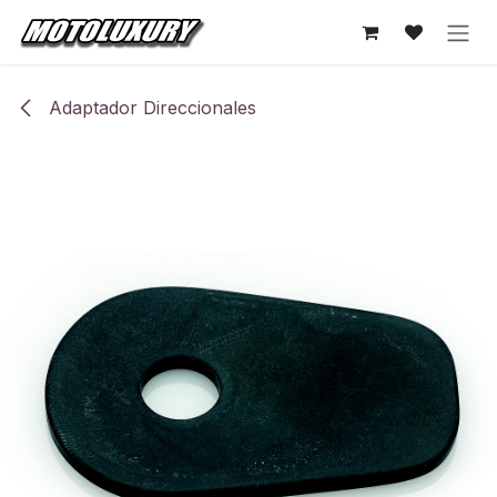
Ir al contenido
Adaptador Direccionales