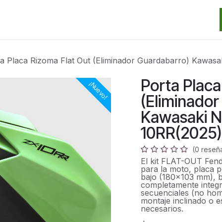
Categorias
Marcas
Promos
Noticias
Contacto
S
a Placa Rizoma Flat Out (Eliminador Guardabarro) Kawasa
Porta Placa
¡Nuevo!
(Eliminador
Kawasaki N
10RR(2025)
(0 reseñ
El kit FLAT-OUT Fende
para la moto, placa p
bajo (180x103 mm), b
completamente integr
secuenciales (no hom
montaje inclinado o e
necesarios.