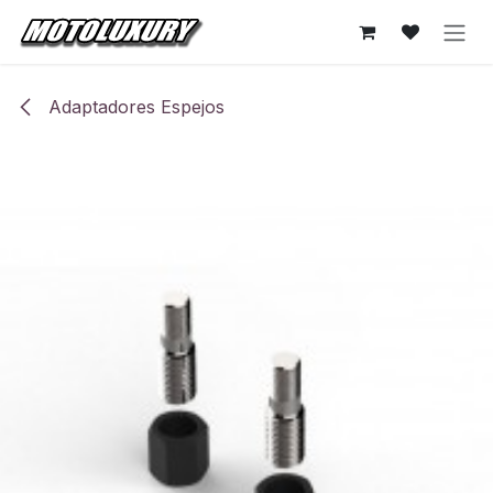
Ir al contenido
Adaptadores Espejos