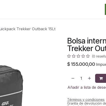
Categorias
Marcas
Promos
Noticias
Contacto
S
Quickpack Trekker Outback 15Lt
Bolsa inter
Trekker Ou
(0 reseñ
$
155.000,00
Impue
Añadir a lista de des
Términos y condiciones
Grantía de devolución d