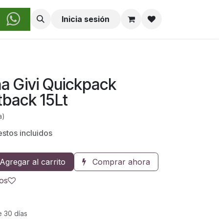
obre Nosotros
Inicia sesión
na Givi Quickpack
tback 15Lt
a)
stos incluidos
Agregar al carrito
Comprar ahora
eos
e 30 días