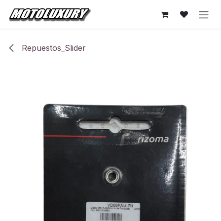
Ir al contenido
Repuestos_Slider