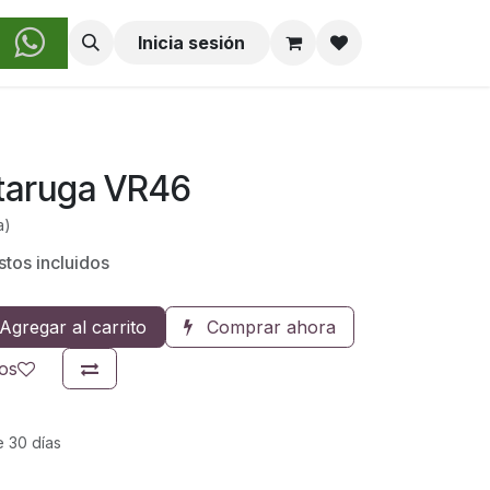
obre Nosotros
Inicia sesión
taruga VR46
a)
tos incluidos
Agregar al carrito
Comprar ahora
eos
e 30 días