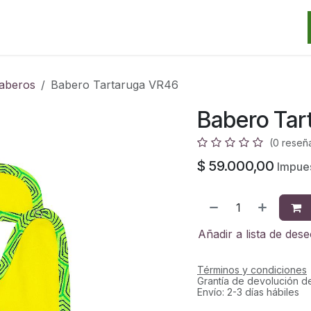
Categorias
Marcas
Promos
Noticias
Contacto
S
aberos
Babero Tartaruga VR46
Babero Tar
(0 reseñ
$
59.000,00
Impues
Añadir a lista de des
Términos y condiciones
Grantía de devolución d
Envío: 2-3 días hábiles