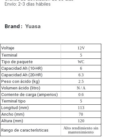
Envío: 2-3 días hábiles
Brand :
Yuasa
Voltaje
12V
Terminal
5
Tipo de paquete
WC
Capacidad Ah (10-HR)
6
Capacidad Ah (20-HR)
6.3
Peso con ácido (kg)
2.5
Volumen ácido (litro)
N / A
Corriente de carga (amperios)
0.6
Terminal tipo
5
Longitud (mm)
113
Ancho (mm)
70
Altura (mm)
120
Alto rendimiento sin
Rango de características
mantenimiento