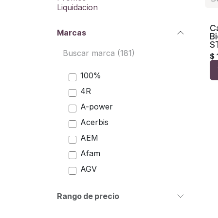
Liquidacion
C
Marcas
Bi
S
$
100%
4R
A-power
Acerbis
AEM
Afam
AGV
Airoh
Rango de precio
Akrapovic
AKT