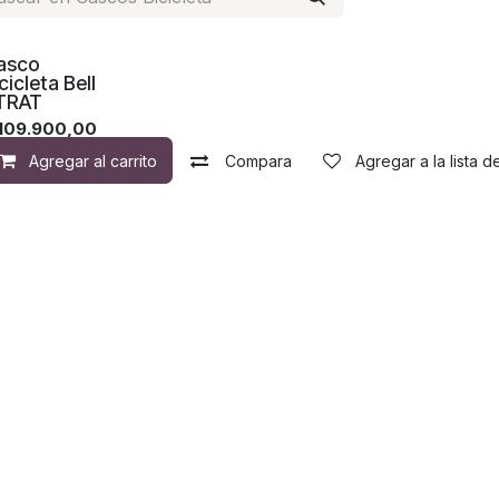
asco
cicleta Bell
TRAT
109.900,00
Agregar al carrito
Compara
Agregar a la lista 