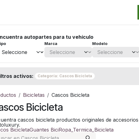
Categorias
Marcas
Promos
Noticias
Contacto
S
ncuentra autopartes para tu vehículo
ipo
Marca
Modelo
iltros activos:
Categoría: Cascos Bicicleta
ductos
Bicicletas
Cascos Bicicleta
ascos Bicicleta
uentra cascos bicicleta productos originales de accesorios 
oluxury.
cos Bicicleta
Guantes Bici
Ropa_Termica_Bicicleta