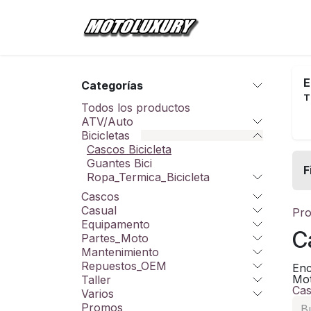
Ir al contenido
Inicio
Tienda
E
Categorías
T
Todos los productos
ATV/Auto
Bicicletas
Cascos Bicicleta
Guantes Bici
F
Ropa_Termica_Bicicleta
Cascos
Casual
Pro
Equipamento
C
Partes_Moto
Mantenimiento
Repuestos_OEM
Enc
Mot
Taller
Cas
Varios
Promos