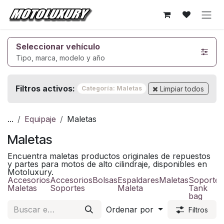
Ir al contenido
Seleccionar vehículo
Tipo, marca, modelo y año
Filtros activos:
Limpiar todos
Categoría: Maletas
...
Equipaje
Maletas
Maletas
Encuentra maletas productos originales de repuestos
y partes para motos de alto cilindraje, disponibles en
Motoluxury.
Accesorios
Accesorios
Bolsas
Espaldares
Maletas
Soporte
S
Maletas
Soportes
Maleta
Tank
M
bag
Ordenar por
Filtros