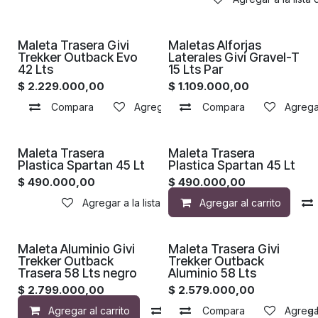
Maleta Trasera Givi
Maletas Alforjas
Trekker Outback Evo
Laterales Givi Gravel-T
42 Lts
15 Lts Par
$
2.229.000,00
$
1.109.000,00
Compara
Agregar a la lista de deseos
Compara
Agregar
Maleta Trasera
Maleta Trasera
Plastica Spartan 45 Lt
Plastica Spartan 45 Lt
$
490.000,00
$
490.000,00
Agregar a la lista de deseos
Agregar al carrito
Maleta Aluminio Givi
Maleta Trasera Givi
Trekker Outback
Trekker Outback
Trasera 58 Lts negro
Aluminio 58 Lts
$
2.799.000,00
$
2.579.000,00
Agregar al carrito
Compara
Compara
Agregar a la 
Agregar