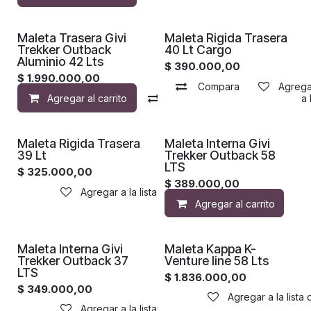
Maleta Trasera Givi
Maleta Rigida Trasera
Trekker Outback
40 Lt Cargo
Aluminio 42 Lts
$
390.000,00
$
1.990.000,00
Compara
Agregar
Agregar al carrito
Compara
Agregar a la 
Maleta Rigida Trasera
Maleta Interna Givi
39 Lt
Trekker Outback 58
LTS
$
325.000,00
$
389.000,00
Agregar a la lista de deseos
Agregar al carrito
Maleta Interna Givi
Maleta Kappa K-
Trekker Outback 37
Venture line 58 Lts
LTS
$
1.836.000,00
$
349.000,00
Agregar a la lista
Agregar a la lista de deseos