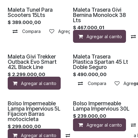
Maleta Tunel Para
Maleta Trasera Givi
Scooters 15Lts
Bernina Monolock 38
Lts
$
389.000,00
$
467.000,01
Compara
Agregar a la lista de deseos
Agregar al carrito
Maleta Givi Trekker
Maleta Trasera
Outback Evo Smart
Plastica Spartan 45 Lt
42L Black Line
Doble Seguro
$
2.299.000,00
$
490.000,00
Agregar al carrito
Compara
Agregar a la lista de de
Agregar
¡Nuevo!
¡Nuevo!
Bolso Impermeable
Bolso Impermeable
Lampa Impervious 5L
Lampa Impervious 30L
Fijacion Barras
$
239.000,00
motocicleta
Agregar al carrito
$
299.000,00
Agregar al carrito
Compara
Agregar a la 