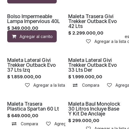
¡Nuevo!
Bolso Impermeable
Maleta Trasera Givi
Lampa Impervious 40L
Trekker Outback Evo
42 Lts
$
349.000,00
$
2.299.000,00
Agregar al carrito
Agregar a la lista de de
Agregar a la lista
Maleta Lateral Givi
Maleta Lateral Givi
Trekker Outback Evo
Trekker Outback Evo
37 Lts Izq
33 Lts Der
$
1.859.000,00
$
1.999.000,00
Agregar a la lista de deseos
Compara
Agregar
Maleta Trasera
Maleta Baul Monolock
Plastica Spartan 60 Lt
30 Litros Incluye Base
Y Kit De Anclaje
$
649.000,00
$
299.000,00
Compara
Agregar a la lista de deseos
Agregar a la lista