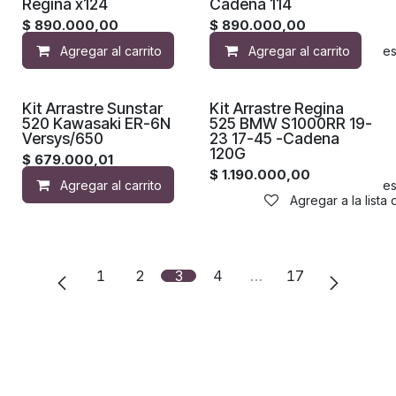
Regina x124
Cadena 114
$
890.000,00
$
890.000,00
Agregar al carrito
Agregar al carrito
Agregar a la lista de de
Kit Arrastre Sunstar
Kit Arrastre Regina
520 Kawasaki ER-6N
525 BMW S1000RR 19-
Versys/650
23 17-45 -Cadena
120G
$
679.000,01
$
1.190.000,00
Agregar al carrito
Agregar a la lista de de
Agregar a la lista
1
2
3
4
…
17