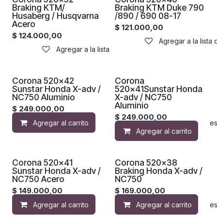
Braking KTM/
Braking KTM Duke 790
Husaberg / Husqvarna
/890 / 690 08-17
Acero
$
121.000,00
$
124.000,00
Agregar a la lista
Agregar a la lista de deseos
Corona 520x42
Corona
Sunstar Honda X-adv /
520x41Sunstar Honda
NC750 Aluminio
X-adv / NC750
Aluminio
$
249.000,00
$
249.000,00
Agregar al carrito
Agregar a la lista de de
Agregar al carrito
Corona 520x41
Corona 520x38
Sunstar Honda X-adv /
Braking Honda X-adv /
NC750 Acero
NC750
$
149.000,00
$
169.000,00
Agregar al carrito
Agregar al carrito
Agregar a la lista de de