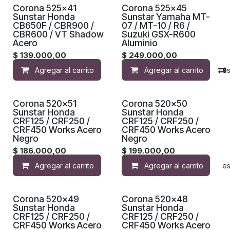
Corona 525x41
Corona 525x45
Sunstar Honda
Sunstar Yamaha MT-
CB650F / CBR900 /
07 / MT-10 / R6 /
CBR600 / VT Shadow
Suzuki GSX-R600
Acero
Aluminio
$
139.000,00
$
249.000,00
Agregar al carrito
Agregar al carrito
Agregar a la lista de de
Proximamente
Proximamente
Corona 520x51
Corona 520x50
Sunstar Honda
Sunstar Honda
CRF125 / CRF250 /
CRF125 / CRF250 /
CRF450 Works Acero
CRF450 Works Acero
Negro
Negro
$
186.000,00
$
199.000,00
Agregar al carrito
Agregar al carrito
Agregar a la lista de de
Proximamente
Proximamente
Corona 520x49
Corona 520x48
Sunstar Honda
Sunstar Honda
CRF125 / CRF250 /
CRF125 / CRF250 /
CRF450 Works Acero
CRF450 Works Acero