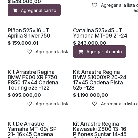
$
548.000,00
Agregar a la lista
Agregar al carrito
Agregar a la lista de de
Piñon 525x16 JT
Catalina 525x45 JT
Aprilia Shiver 750
Yamaha MT-09 21-24
$
159.000,01
$
243.000,00
Agregar a la lista de deseos
Agregar al carrito
Kit Arrastre Regina
Kit Arrastre Regina
BMW F900 XR F750
BMW S1000XR 20-24
F850 17x44 Cadena
17x45 Cadena Pista
Touring 525 -122
525 -128
$
895.000,00
$
1.190.000,00
Agregar a la lista de deseos
Agregar a la lista
Kit De Arrastre
kit Arrastre Regina
Yamaha MT-09/ SP
Kawasaki Z800 13-16
21- 16x45 Cadena
Piñones Suntar 14-45