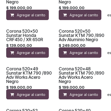
Negro
Negro
$
199.000,00
$
199.000,00
Agregar al carrito
Agregar al carrito
Agregar a la lista de de
Corona 520x50
Corona 520x50
Sunstar Honda
Sunstar KTM 790 /890
CRF450 / XR 650R
Adv Aluminio Negro
$
139.000,00
$
249.000,00
Agregar al carrito
Agregar al carrito
Agregar a la lista de de
Proximamente
Proximamente
Corona 520x49
Corona 520x48
Sunstar KTM 790 /890
Sunstar KTM 790 /890
Adv Works Acero
Adv Works Acero
Negro
Negro
$
199.000,00
$
199.000,00
Agregar al carrito
Agregar al carrito
Agregar a la lista de de
Corona 520x52
Corona 520x40