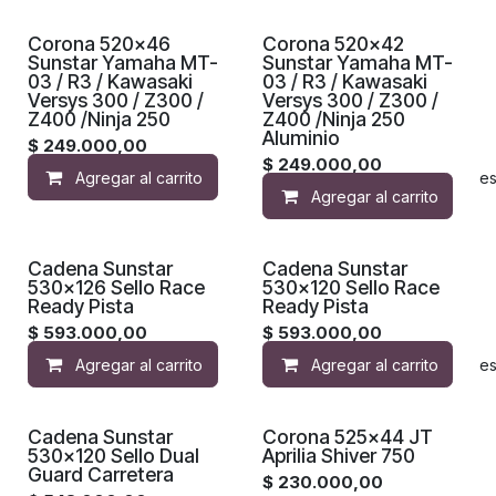
Corona 520x46
Corona 520x42
Sunstar Yamaha MT-
Sunstar Yamaha MT-
03 / R3 / Kawasaki
03 / R3 / Kawasaki
Versys 300 / Z300 /
Versys 300 / Z300 /
Z400 /Ninja 250
Z400 /Ninja 250
Aluminio
$
249.000,00
$
249.000,00
Agregar al carrito
Agregar a la lista de de
Agregar al carrito
Cadena Sunstar
Cadena Sunstar
530x126 Sello Race
530x120 Sello Race
Ready Pista
Ready Pista
$
593.000,00
$
593.000,00
Agregar al carrito
Agregar al carrito
Agregar a la lista de de
Cadena Sunstar
Corona 525x44 JT
530x120 Sello Dual
Aprilia Shiver 750
Guard Carretera
$
230.000,00