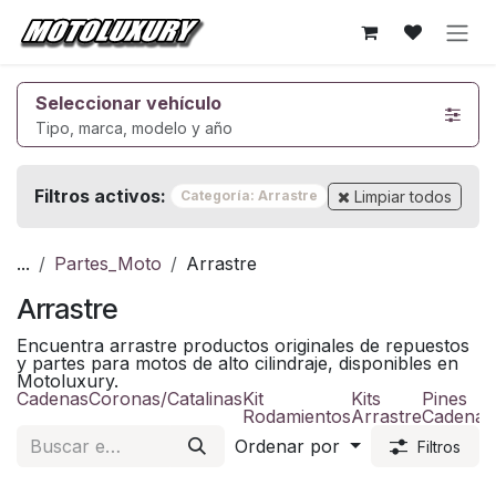
Ir al contenido
Seleccionar vehículo
Tipo, marca, modelo y año
Filtros activos:
Limpiar todos
Categoría: Arrastre
...
Partes_Moto
Arrastre
Arrastre
Encuentra arrastre productos originales de repuestos
y partes para motos de alto cilindraje, disponibles en
Motoluxury.
Cadenas
Coronas/Catalinas
Kit
Kits
Pines
P
Rodamientos
Arrastre
Cadena
Ordenar por
Filtros